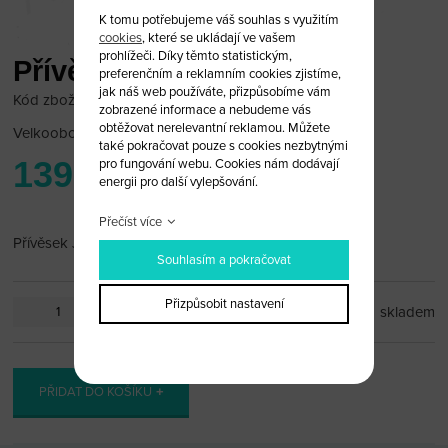
K tomu potřebujeme váš souhlas s využitím
cookies
, které se ukládají ve vašem
prohlížeči. Díky těmto statistickým,
Přívěsek Jaguar
preferenčním a reklamním cookies zjistíme,
jak náš web používáte, přizpůsobíme vám
Kód zboží: JAG_PR01
zobrazené informace a nebudeme vás
obtěžovat nerelevantní reklamou. Můžete
Velkoobchodní cena:
po přihlášení
také pokračovat pouze s cookies nezbytnými
139 Kč
pro fungování webu. Cookies nám dodávají
energii pro další vylepšování.
Přečíst více
Přívěsek Jaguar
Souhlasím a pokračovat
Přizpůsobit nastavení
ks
skladem
PŘIDAT DO KOŠÍKU