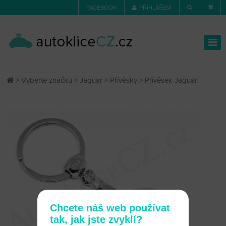
FACEBOOK
PŘIHLÁŠENÍ
>
Vyberte značku
>
Jaguar
>
Přívěsky
> Přívěsek Jaguar
Chcete náš web používat
tak, jak jste zvyklí?