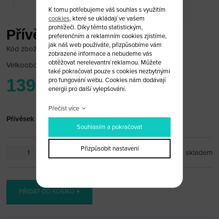
K tomu potřebujeme váš souhlas s využitím
cookies
, které se ukládají ve vašem
prohlížeči. Díky těmto statistickým,
Přívěsek Lexus
preferenčním a reklamním cookies zjistíme,
jak náš web používáte, přizpůsobíme vám
Kód zboží: Lexus_PR11
zobrazené informace a nebudeme vás
obtěžovat nerelevantní reklamou. Můžete
Velkoobchodní cena:
po přihlášení
také pokračovat pouze s cookies nezbytnými
139 Kč
pro fungování webu. Cookies nám dodávají
energii pro další vylepšování.
Přečíst více
Přívěsek Lexus
Souhlasím a pokračovat
Přizpůsobit nastavení
ks
skladem
PŘIDAT DO KOŠÍKU