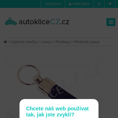
FACEBOOK
PŘIHLÁŠENÍ
>
Vyberte značku
>
Lexus
>
Přívěsky
> Přívěsek Lexus
Chcete náš web používat
tak, jak jste zvyklí?