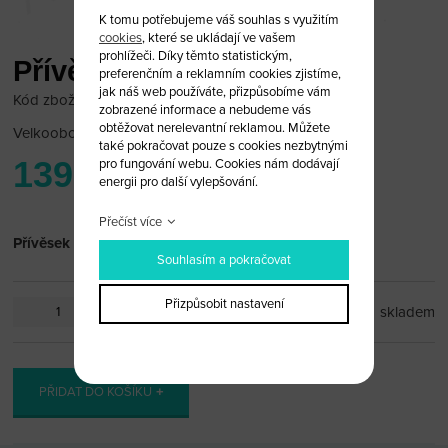
K tomu potřebujeme váš souhlas s využitím
cookies
, které se ukládají ve vašem
prohlížeči. Díky těmto statistickým,
Přívěsek Lexus
preferenčním a reklamním cookies zjistíme,
jak náš web používáte, přizpůsobíme vám
Kód zboží: Lexus_PR12
zobrazené informace a nebudeme vás
obtěžovat nerelevantní reklamou. Můžete
Velkoobchodní cena:
po přihlášení
také pokračovat pouze s cookies nezbytnými
139 Kč
pro fungování webu. Cookies nám dodávají
energii pro další vylepšování.
Přečíst více
Přívěsek Lexus
Souhlasím a pokračovat
Přizpůsobit nastavení
ks
skladem
PŘIDAT DO KOŠÍKU