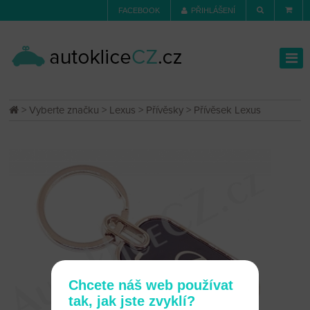
FACEBOOK
PŘIHLÁŠENÍ
>
Vyberte značku
>
Lexus
>
Přívěsky
> Přívěsek Lexus
Chcete náš web používat
tak, jak jste zvyklí?