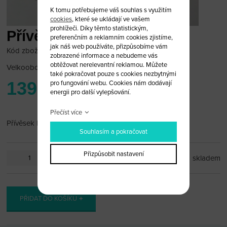
K tomu potřebujeme váš souhlas s využitím
cookies
, které se ukládají ve vašem
prohlížeči. Díky těmto statistickým,
Přívěsek MAN
preferenčním a reklamním cookies zjistíme,
jak náš web používáte, přizpůsobíme vám
Kód zboží: MAN_pr1
zobrazené informace a nebudeme vás
obtěžovat nerelevantní reklamou. Můžete
Velkoobchodní cena:
po přihlášení
také pokračovat pouze s cookies nezbytnými
139 Kč
pro fungování webu. Cookies nám dodávají
energii pro další vylepšování.
Přečíst více
Přívěsek MAN
Souhlasím a pokračovat
Přizpůsobit nastavení
ks
skladem
PŘIDAT DO KOŠÍKU