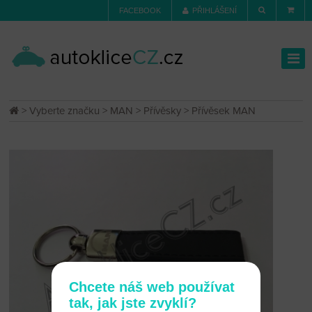
FACEBOOK
PŘIHLÁŠENÍ
>
Vyberte značku
>
MAN
>
Přívěsky
> Přívěsek MAN
Chcete náš web používat
tak, jak jste zvyklí?