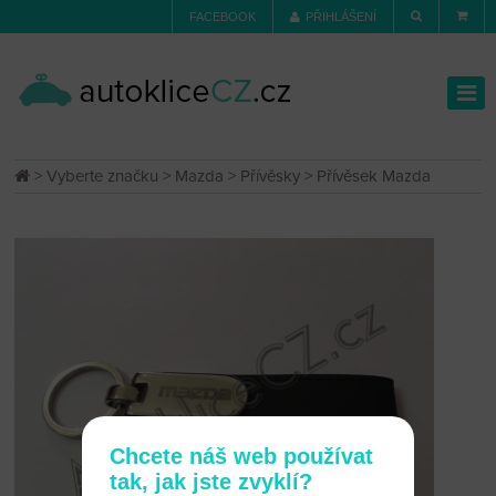
FACEBOOK
PŘIHLÁŠENÍ
>
Vyberte značku
>
Mazda
>
Přívěsky
> Přívěsek Mazda
Chcete náš web používat
tak, jak jste zvyklí?