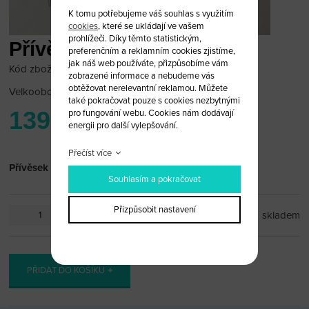
K tomu potřebujeme váš souhlas s využitím
cookies
, které se ukládají ve vašem
prohlížeči. Díky těmto statistickým,
Přívěsek Mazda
preferenčním a reklamním cookies zjistíme,
jak náš web používáte, přizpůsobíme vám
Kód zboží: mazda_pr16
zobrazené informace a nebudeme vás
obtěžovat nerelevantní reklamou. Můžete
Velkoobchodní cena:
po přihlášení
také pokračovat pouze s cookies nezbytnými
139 Kč
pro fungování webu. Cookies nám dodávají
energii pro další vylepšování.
Přečíst více
Přívěsek Mazda
Souhlasím a pokračovat
Přizpůsobit nastavení
ks
skladem
PŘIDAT DO KOŠÍKU