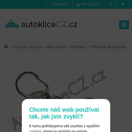
FACEBOOK
PŘIHLÁŠENÍ
>
Vyberte značku
>
Mitsubishi
>
Přívěsky
> Přívěsek Mitsubishi
Chcete náš web používat
tak, jak jste zvyklí?
K tomu potřebujeme váš souhlas s využitím
cookies
, které se ukládají ve vašem