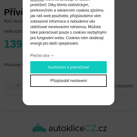
prohlížeči. Díky těmto statistickým,
Přívěsek Mitsubishi
preferenčním a reklamním cookies zjistíme,
jak náš web používáte, přizpůsobíme vám
Kód zboží: mitsu_pr3
zobrazené informace a nebudeme vás
obtěžovat nerelevantní reklamou. Můžete
Velkoobchodní cena:
po přihlášení
také pokračovat pouze s cookies nezbytnými
pro fungování webu. Cookies nám dodávají
139 Kč
energii pro další vylepšování.
Přečíst více
Přívěsek Mitsubishi
Souhlasím a pokračovat
Přizpůsobit nastavení
ks
není skladem