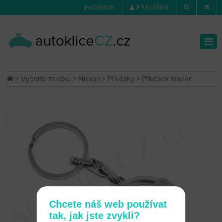
FACEBOOK
PŘIHLÁŠENÍ
>
Vyberte značku
>
Nissan
>
Přívěsky
> Přívěsek Nissan
Chcete náš web používat
tak, jak jste zvyklí?