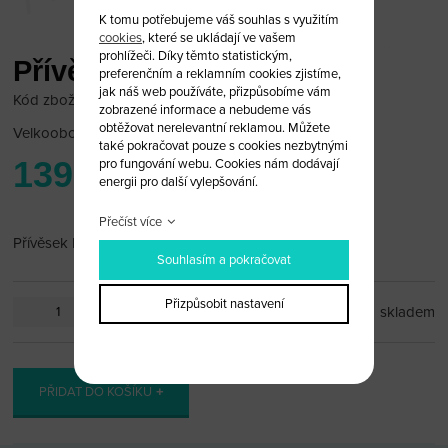
K tomu potřebujeme váš souhlas s využitím
cookies
, které se ukládají ve vašem
prohlížeči. Díky těmto statistickým,
Přívěsek Nissan
preferenčním a reklamním cookies zjistíme,
jak náš web používáte, přizpůsobíme vám
Kód zboží: NIS_PR67
zobrazené informace a nebudeme vás
obtěžovat nerelevantní reklamou. Můžete
Velkoobchodní cena:
po přihlášení
také pokračovat pouze s cookies nezbytnými
139 Kč
pro fungování webu. Cookies nám dodávají
energii pro další vylepšování.
Přečíst více
Přívěsek Nissan
Souhlasím a pokračovat
Přizpůsobit nastavení
ks
skladem
PŘIDAT DO KOŠÍKU