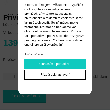
K tomu potřebujeme váš souhlas s využitím
cookies
, které se ukládají ve vašem
prohlížeči. Díky těmto statistickým,
Přívěsek Nissan
preferenčním a reklamním cookies zjistíme,
jak náš web používáte, přizpůsobíme vám
Kód zboží: NIS_PR68
zobrazené informace a nebudeme vás
obtěžovat nerelevantní reklamou. Můžete
Velkoobchodní cena:
po přihlášení
také pokračovat pouze s cookies nezbytnými
139 Kč
pro fungování webu. Cookies nám dodávají
energii pro další vylepšování.
Přečíst více
Přívěsek Nissan
Souhlasím a pokračovat
Přizpůsobit nastavení
ks
skladem
PŘIDAT DO KOŠÍKU