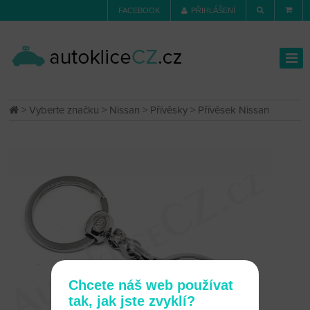
FACEBOOK
PŘIHLÁŠENÍ
>
Vyberte značku
>
Nissan
>
Přívěsky
> Přívěsek Nissan
Chcete náš web používat
tak, jak jste zvyklí?