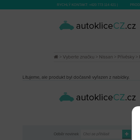
RYCHLÝ KONTAKT:
+420 773 114 421
|
PROD
>
Vyberte značku
>
Nissan
>
Přívěsky
> 
Litujeme, ale produkt byl dočasně vyřazen z nabídky.
Odběr novinek