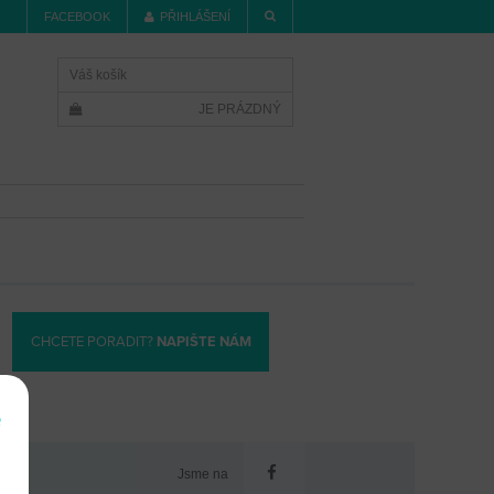
FACEBOOK
PŘIHLÁŠENÍ
Váš košík
JE PRÁZDNÝ
CHCETE PORADIT?
NAPIŠTE NÁM
e
Jsme na