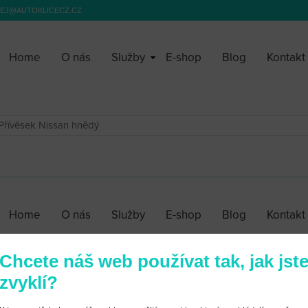
EJ@AUTOKLICECZ.CZ
Home
O nás
Služby
E-shop
Blog
Kontakt
Přívěsek Nissan hnědý
Home
O nás
Služby
E-shop
Blog
Kontakt
Chcete náš web používat tak, jak jst
zvyklí?
Obchodní podmínky
|
Webové stránky ©2026 PANKREA
|
Nastavení cookies