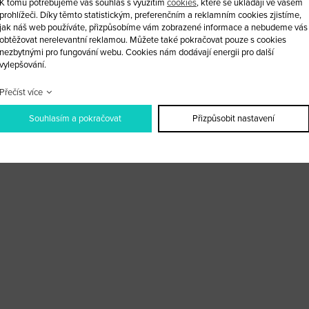
K tomu potřebujeme váš souhlas s využitím
cookies
, které se ukládají ve vašem
prohlížeči. Díky těmto statistickým, preferenčním a reklamním cookies zjistíme,
jak náš web používáte, přizpůsobíme vám zobrazené informace a nebudeme vás
obtěžovat nerelevantní reklamou. Můžete také pokračovat pouze s cookies
nezbytnými pro fungování webu. Cookies nám dodávají energii pro další
vylepšování.
Přečíst více
Souhlasím a pokračovat
Přizpůsobit nastavení