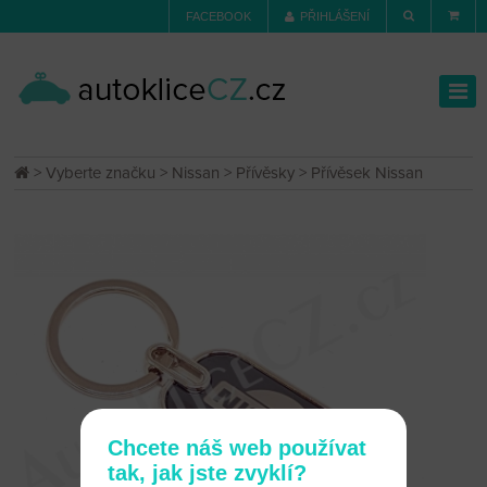
FACEBOOK
PŘIHLÁŠENÍ
>
Vyberte značku
>
Nissan
>
Přívěsky
> Přívěsek Nissan
Chcete náš web používat
tak, jak jste zvyklí?