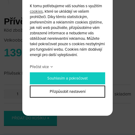
K tomu potřebujeme váš souhlas s využitím
cookies
, které se ukládají ve vašem
prohlížeči. Díky těmto statistickým,
Přívěsek Nissan
preferenčním a reklamním cookies zjistíme,
jak náš web používáte, přizpůsobíme vám
Kód zboží: NIS_PR56
zobrazené informace a nebudeme vás
obtěžovat nerelevantní reklamou. Můžete
Velkoobchodní cena:
po přihlášení
také pokračovat pouze s cookies nezbytnými
139 Kč
pro fungování webu. Cookies nám dodávají
energii pro další vylepšování.
Přečíst více
Přívěsek Nissan
Souhlasím a pokračovat
Přizpůsobit nastavení
ks
skladem
PŘIDAT DO KOŠÍKU