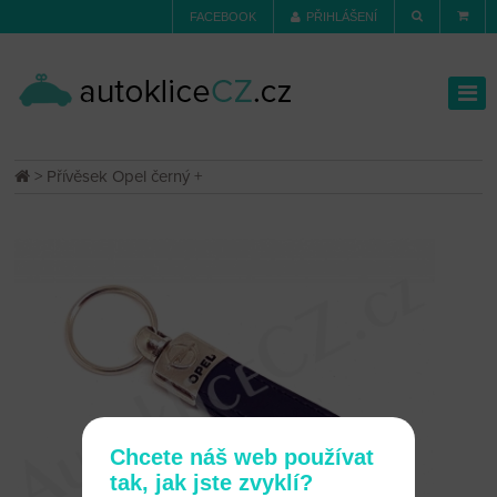
FACEBOOK
PŘIHLÁŠENÍ
> Přívěsek Opel černý +
Chcete náš web používat
tak, jak jste zvyklí?