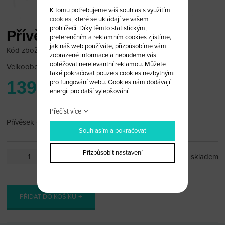
K tomu potřebujeme váš souhlas s využitím
cookies
, které se ukládají ve vašem
prohlížeči. Díky těmto statistickým,
Přívěsek Opel černý +
preferenčním a reklamním cookies zjistíme,
jak náš web používáte, přizpůsobíme vám
Kód zboží: OPEL_PR63
zobrazené informace a nebudeme vás
obtěžovat nerelevantní reklamou. Můžete
Velkoobchodní cena:
po přihlášení
také pokračovat pouze s cookies nezbytnými
139 Kč
pro fungování webu. Cookies nám dodávají
energii pro další vylepšování.
Přečíst více
Přívěsek Opel
Souhlasím a pokračovat
Přizpůsobit nastavení
ks
skladem
PŘIDAT DO KOŠÍKU