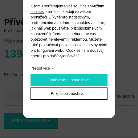
K tomu potřebujeme váš souhlas s využitím
cookies
, které se ukládají ve vašem
prohlížeči. Díky těmto statistickým,
Přívěsek Opel
preferenčním a reklamním cookies zjistíme,
jak náš web používáte, přizpůsobíme vám
Kód zboží: OPEL_PR56
zobrazené informace a nebudeme vás
obtěžovat nerelevantní reklamou. Můžete
Velkoobchodní cena:
po přihlášení
také pokračovat pouze s cookies nezbytnými
139 Kč
pro fungování webu. Cookies nám dodávají
energii pro další vylepšování.
Přečíst více
Přívěsek Opel
Souhlasím a pokračovat
Přizpůsobit nastavení
ks
skladem
PŘIDAT DO KOŠÍKU