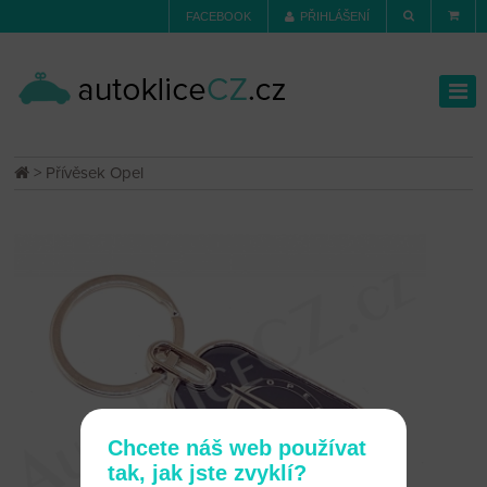
FACEBOOK
PŘIHLÁŠENÍ
> Přívěsek Opel
Chcete náš web používat
tak, jak jste zvyklí?