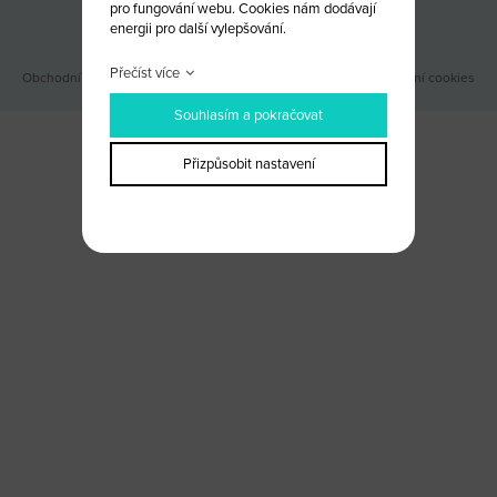
pro fungování webu. Cookies nám dodávají
Odběr novinek
energii pro další vylepšování.
Přečíst více
Obchodní podmínky
|
Webové stránky ©2026 PANKREA
|
Nastavení cookies
Souhlasím a pokračovat
Přizpůsobit nastavení