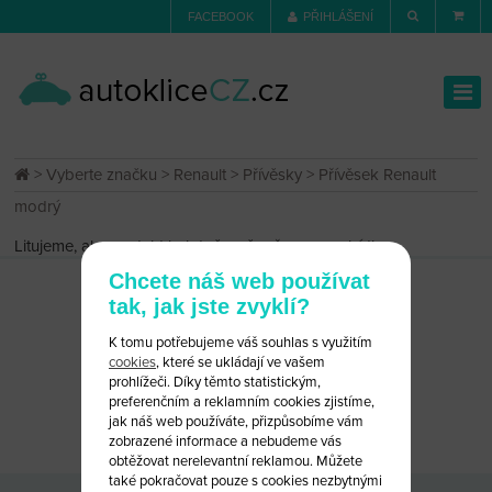
FACEBOOK
PŘIHLÁŠENÍ
>
Vyberte značku
>
Renault
>
Přívěsky
> Přívěsek Renault
modrý
Litujeme, ale produkt byl dočasně vyřazen z nabídky.
Chcete náš web používat
tak, jak jste zvyklí?
K tomu potřebujeme váš souhlas s využitím
cookies
, které se ukládají ve vašem
prohlížeči. Díky těmto statistickým,
preferenčním a reklamním cookies zjistíme,
CHCETE PORADIT?
NAPIŠTE NÁM
jak náš web používáte, přizpůsobíme vám
zobrazené informace a nebudeme vás
obtěžovat nerelevantní reklamou. Můžete
také pokračovat pouze s cookies nezbytnými