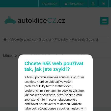
FACEBOOK
PŘIHLÁŠENÍ
>
Vyberte značku
>
Subaru
>
Přívěsky
> Přívěsek Subaru
Litujeme, ale produkt byl dočasně vyřazen z nabídky.
Chcete náš web používat
tak, jak jste zvyklí?
K tomu potřebujeme váš souhlas s využitím
cookies
, které se ukládají ve vašem
prohlížeči. Díky těmto statistickým,
preferenčním a reklamním cookies zjistíme,
CHCETE PORADIT?
NAPIŠTE NÁM
jak náš web používáte, přizpůsobíme vám
zobrazené informace a nebudeme vás
obtěžovat nerelevantní reklamou. Můžete
také pokračovat pouze s cookies nezbytnými