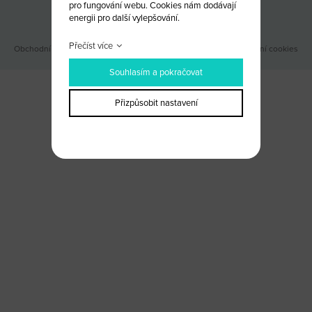
pro fungování webu. Cookies nám dodávají
Odběr novinek
energii pro další vylepšování.
Přečíst více
Obchodní podmínky
|
Webové stránky ©2026 PANKREA
|
Nastavení cookies
Souhlasím a pokračovat
Přizpůsobit nastavení