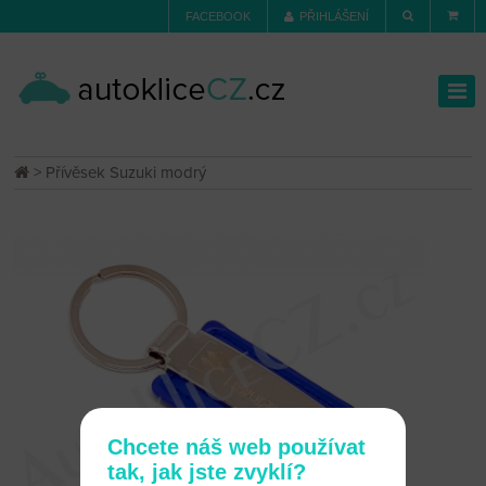
FACEBOOK
PŘIHLÁŠENÍ
> Přívěsek Suzuki modrý
Chcete náš web používat
tak, jak jste zvyklí?