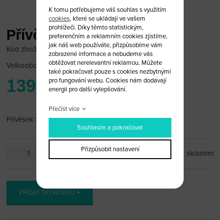
K tomu potřebujeme váš souhlas s využitím
cookies
, které se ukládají ve vašem
prohlížeči. Díky těmto statistickým,
Přívěsek Suzuki modrý
preferenčním a reklamním cookies zjistíme,
jak náš web používáte, přizpůsobíme vám
Kód zboží: SUZ_PR21
zobrazené informace a nebudeme vás
obtěžovat nerelevantní reklamou. Můžete
Velkoobchodní cena:
po přihlášení
také pokračovat pouze s cookies nezbytnými
139 Kč
pro fungování webu. Cookies nám dodávají
energii pro další vylepšování.
Přečíst více
Přívěsek Suzuki
Souhlasím a pokračovat
Přizpůsobit nastavení
ks
skladem
PŘIDAT DO KOŠÍKU