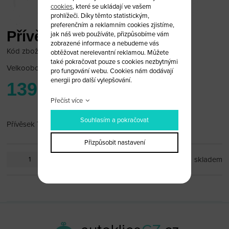
cookies
, které se ukládají ve vašem
prohlížeči. Díky těmto statistickým,
preferenčním a reklamním cookies zjistíme,
Přívěsek Toyota
jak náš web používáte, přizpůsobíme vám
zobrazené informace a nebudeme vás
Kód zboží: TOY_PR30
obtěžovat nerelevantní reklamou. Můžete
také pokračovat pouze s cookies nezbytnými
Velkoobchodní cena:
po přihlášení
pro fungování webu. Cookies nám dodávají
energii pro další vylepšování.
139 Kč
Přečíst více
Souhlasím a pokračovat
Přívěsek Toyota
Přizpůsobit nastavení
ks
skladem