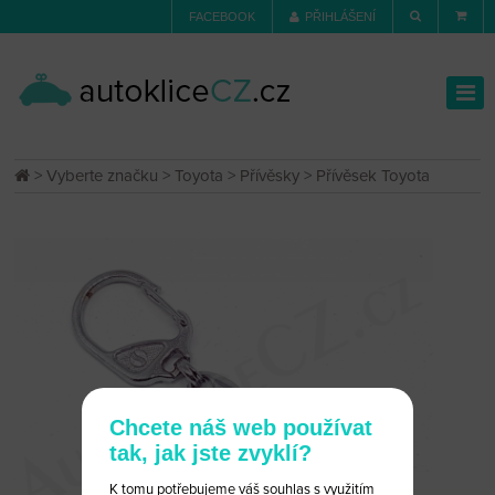
FACEBOOK
PŘIHLÁŠENÍ
>
Vyberte značku
>
Toyota
>
Přívěsky
> Přívěsek Toyota
Chcete náš web používat
tak, jak jste zvyklí?
K tomu potřebujeme váš souhlas s využitím