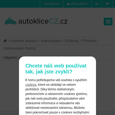
FACEBOOK
PŘIHLÁŠENÍ
>
Vyberte značku
>
Volkswagen
>
Přívěsky
> Přívěsek
Volkswagen modrý
Litujeme, ale produkt byl dočasně vyřazen z nabídky.
Chcete náš web používat
tak, jak jste zvyklí?
K tomu potřebujeme váš souhlas s využitím
cookies
, které se ukládají ve vašem
prohlížeči. Díky těmto statistickým,
preferenčním a reklamním cookies zjistíme,
CHCETE PORADIT?
NAPIŠTE NÁM
jak náš web používáte, přizpůsobíme vám
zobrazené informace a nebudeme vás
obtěžovat nerelevantní reklamou. Můžete
také pokračovat pouze s cookies nezbytnými