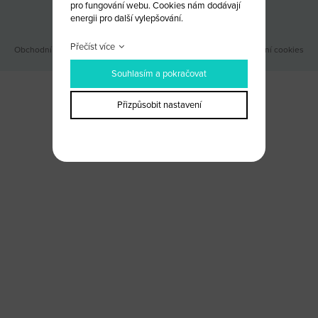
pro fungování webu. Cookies nám dodávají
Odběr novinek
energii pro další vylepšování.
Přečíst více
Obchodní podmínky
|
Webové stránky ©2026 PANKREA
|
Nastavení cookies
Souhlasím a pokračovat
Přizpůsobit nastavení