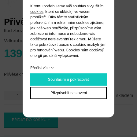
K tomu potřebujeme váš souhlas s využitím
cookies
, které se ukládají ve vašem
prohlížeči. Díky těmto statistickým,
Přívěsek Volkswagen
preferenčním a reklamním cookies zjistíme,
jak náš web používáte, přizpůsobíme vám
Kód zboží: VW_PR25
zobrazené informace a nebudeme vás
obtěžovat nerelevantní reklamou. Můžete
Velkoobchodní cena:
po přihlášení
také pokračovat pouze s cookies nezbytnými
139 Kč
pro fungování webu. Cookies nám dodávají
energii pro další vylepšování.
Přečíst více
Přívěsek Volkswagen
Souhlasím a pokračovat
Přizpůsobit nastavení
ks
skladem
PŘIDAT DO KOŠÍKU