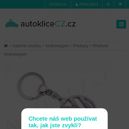
FACEBOOK
PŘIHLÁŠENÍ
>
Vyberte značku
>
Volkswagen
>
Přívěsky
> Přívěsek
Volkswagen
Chcete náš web používat
tak, jak jste zvyklí?