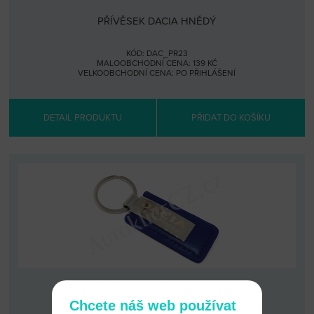
PŘÍVĚSEK DACIA HNĚDÝ
KÓD: DAC_PR23
MALOOBCHODNÍ CENA: 139 KČ
VELKOOBCHODNÍ CENA:
PO PŘIHLÁŠENÍ
DETAIL PRODUKTU
PŘIDAT DO KOŠÍKU
PŘÍVĚSEK DACIA MODRÝ
Chcete náš web používat