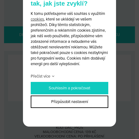
tak, jak jste zvyklí?
KÓD: DAC_PR24
MALOOBCHODNÍ CENA: 139 KČ
K tomu potřebujeme váš souhlas s využitím
VELKOOBCHODNÍ CENA:
PO PŘIHLÁŠENÍ
cookies
, které se ukládají ve vašem
prohlížeči. Díky těmto statistickým,
preferenčním a reklamním cookies zjistíme,
DETAIL PRODUKTU
PŘIDAT DO KOŠÍKU
jak náš web používáte, přizpůsobíme vám
zobrazené informace a nebudeme vás
obtěžovat nerelevantní reklamou. Můžete
také pokračovat pouze s cookies nezbytnými
pro fungování webu. Cookies nám dodávají
energii pro další vylepšování.
Přečíst více
Souhlasím a pokračovat
Přizpůsobit nastavení
PŘÍVĚSEK DACIA ČERNÝ
KÓD: DAC_PR25
MALOOBCHODNÍ CENA: 139 KČ
VELKOOBCHODNÍ CENA:
PO PŘIHLÁŠENÍ