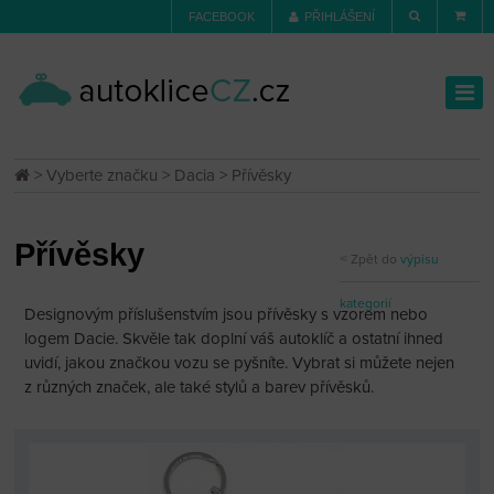
FACEBOOK
PŘIHLÁŠENÍ
>
Vyberte značku
>
Dacia
> Přívěsky
Přívěsky
Zpět do
výpisu
kategorií
Designovým příslušenstvím jsou přívěsky s vzorem nebo
logem Dacie. Skvěle tak doplní váš autoklíč a ostatní ihned
uvidí, jakou značkou vozu se pyšníte. Vybrat si můžete nejen
z různých značek, ale také stylů a barev přívěsků.