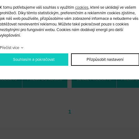
K tomu potřebujeme váš souhlas s využitím
cookies
, které se ukládají ve vašem
prohlížeči. Díky těmto statistickým, preferenčním a reklamním cookies zjistíme,
jak náš web používáte, přizpůsobíme vám zobrazené informace a nebudeme vás
obtěžovat nerelevantní reklamou. Můžete také pokračovat pouze s cookies
nezbytnými pro fungování webu. Cookies nám dodávají energii pro další
vylepšování.
PŘÍVĚSEK AUDI
PŘÍVĚSEK AUDI
Přečíst více
KÓD: AUDI_PR45
KÓD: AUDI_PR2
LOOBCHODNÍ CENA: 139 KČ
MALOOBCHODNÍ CENA: 139 
Souhlasím a pokračovat
Přizpůsobit nastavení
OBCHODNÍ CENA:
PO PŘIHLÁŠENÍ
VELKOOBCHODNÍ CENA:
PO PŘI
PRODUKTU
PŘIDAT DO KOŠÍKU
DETAIL PRODUKTU
PŘIDAT D
1