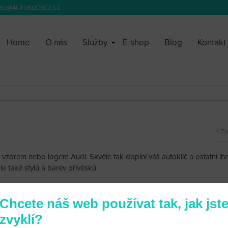
EJ@AUTOKLICECZ.CZ
Home
O nás
Služby
E-shop
Blog
Kontakt
Zp
 vzorem nebo logem Audi. Skvěle tak doplní váš autoklíč a ostatní ihn
e také stylů a barev přívěsků.
Chcete náš web používat tak, jak jst
zvyklí?