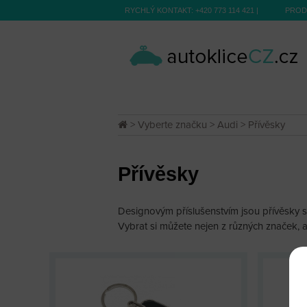
RYCHLÝ KONTAKT:
+420 773 114 421
|
PROD
>
Vyberte značku
>
Audi
> Přívěsky
Přívěsky
Designovým příslušenstvím jsou přívěsky s
Vybrat si můžete nejen z různých značek, al