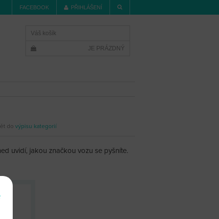
FACEBOOK
PŘIHLÁŠENÍ
Váš košík
JE PRÁZDNÝ
ět do
výpisu kategorií
ed uvidí, jakou značkou vozu se pyšníte.
e