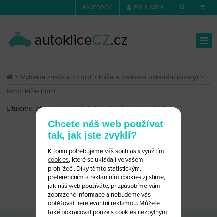
FACEBOOK
PŘIHLÁŠENÍ
>
Vyberte značku
>
Ford
>
Klíče a dálková ovládání (obaly)
>
Profil klíče Ford
Litujeme, ale produkt byl dočasně vyřazen z nabídky.
Chcete náš web používat
tak, jak jste zvyklí?
K tomu potřebujeme váš souhlas s využitím
cookies
, které se ukládají ve vašem
prohlížeči. Díky těmto statistickým,
preferenčním a reklamním cookies zjistíme,
CHCETE PORADIT?
NAPIŠTE NÁM
jak náš web používáte, přizpůsobíme vám
zobrazené informace a nebudeme vás
obtěžovat nerelevantní reklamou. Můžete
také pokračovat pouze s cookies nezbytnými