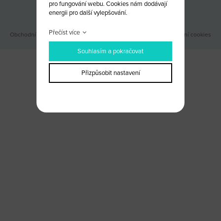
pro fungování webu. Cookies nám dodávají
Odběr novinek
energii pro další vylepšování.
Přečíst více
Obchodní podmínky
|
Webové stránky ©2026 PANKREA
|
Nastavení cookies
Souhlasím a pokračovat
Přizpůsobit nastavení