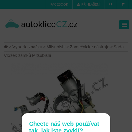
FACEBOOK
PŘIHLÁŠENÍ
>
Vyberte značku
>
Mitsubishi
>
Zámečnické nástroje
> Sada
Vložek zámků Mitsubishi
Chcete náš web používat
tak, jak jste zvyklí?