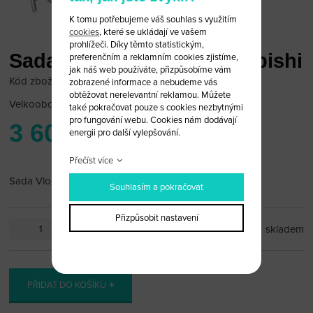
K tomu potřebujeme váš souhlas s využitím
cookies
, které se ukládají ve vašem
prohlížeči. Díky těmto statistickým,
Sada Vložek zámků Mitsubishi
preferenčním a reklamním cookies zjistíme,
jak náš web používáte, přizpůsobíme vám
Kód zboží: mitsu_zam_01
zobrazené informace a nebudeme vás
obtěžovat nerelevantní reklamou. Můžete
Velkoobchodní cena:
po přihlášení
také pokračovat pouze s cookies nezbytnými
pro fungování webu. Cookies nám dodávají
3 600 Kč
energii pro další vylepšování.
Přečíst více
Sada Vložek zámků Mitsubishi
Souhlasím a pokračovat
Přizpůsobit nastavení
ks
skladem
PŘIDAT DO KOŠÍKU