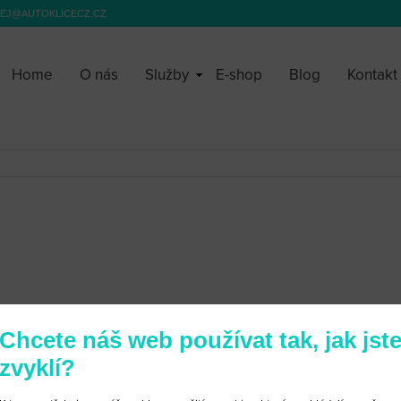
EJ@AUTOKLICECZ.CZ
Home
O nás
Služby
E-shop
Blog
Kontakt
Chcete náš web používat tak, jak jst
zvyklí?