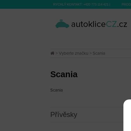
RYCHLÝ KONTAKT:
+420 773 114 421
|
PROD
>
Vyberte značku
> Scania
Scania
Scania
Přívěsky