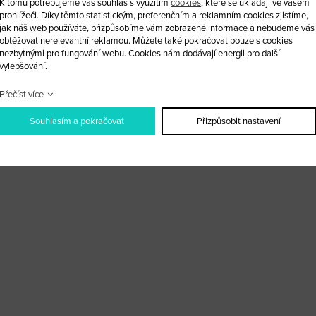
K tomu potřebujeme váš souhlas s využitím
cookies
, které se ukládají ve vašem
prohlížeči. Díky těmto statistickým, preferenčním a reklamním cookies zjistíme,
jak náš web používáte, přizpůsobíme vám zobrazené informace a nebudeme vás
obtěžovat nerelevantní reklamou. Můžete také pokračovat pouze s cookies
nezbytnými pro fungování webu. Cookies nám dodávají energii pro další
Home
O nás
Služby
E-shop
Blog
Kontakt
vylepšování.
Přečíst více
Souhlasím a pokračovat
Přizpůsobit nastavení
Obchodní podmínky
|
Webové stránky ©2026 PANKREA
|
Nastavení cookies