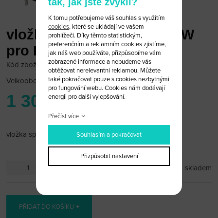
tak, jak jste zvyklí?
K tomu potřebujeme váš souhlas s využitím
cookies
, které se ukládají ve vašem
vložka spínací skřínky BMW
prohlížeči. Díky těmto statistickým,
preferenčním a reklamním cookies zjistíme,
pro HU92
jak náš web používáte, přizpůsobíme vám
zobrazené informace a nebudeme vás
Kód zboží: bmw-zam-11
obtěžovat nerelevantní reklamou. Můžete
také pokračovat pouze s cookies nezbytnými
Velkoobchodní cena:
po přihlášení
pro fungování webu. Cookies nám dodávají
1 300 Kč
energii pro další vylepšování.
Přečíst více
vložka spínací skřínky BMW pro HU92
Souhlasím a pokračovat
Přizpůsobit nastavení
ks
skladem
PŘIDAT DO KOŠÍKU