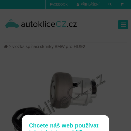
FACEBOOK
PŘIHLÁŠENÍ
> vložka spínací skřínky BMW pro HU92
Chcete náš web používat