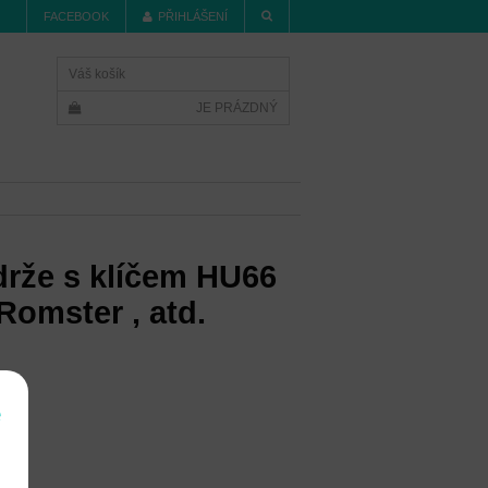
FACEBOOK
PŘIHLÁŠENÍ
Váš košík
JE PRÁZDNÝ
drže s klíčem HU66
 Romster , atd.
í
e