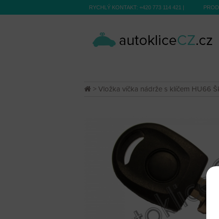
RYCHLÝ KONTAKT:
+420 773 114 421
|
PROD
> Vložka víčka nádrže s klíčem HU66 Ško