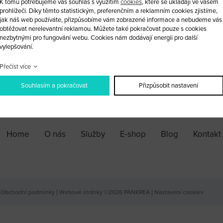
K tomu potřebujeme váš souhlas s využitím
cookies
, které se ukládají ve vašem
Vložka víčka nádrže s klíčem HU66
prohlížeči. Díky těmto statistickým, preferenčním a reklamním cookies zjistíme,
jak náš web používáte, přizpůsobíme vám zobrazené informace a nebudeme vás
obtěžovat nerelevantní reklamou. Můžete také pokračovat pouze s cookies
nezbytnými pro fungování webu. Cookies nám dodávají energii pro další
ks
vylepšování.
Přečíst více
PŘIDAT DO KOŠÍKU
Souhlasím a pokračovat
Přizpůsobit nastavení
Home
O nás
Služby
E-shop
Blog
Kontakt
Obchodní podmínky
|
Webové stránky ©2026 PANKREA
|
Nastavení cookies