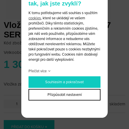
tak, jak jste zvyklí?
K tomu potřebujeme váš souhlas s využitím
cookies
, které se ukládají ve vašem
Vložka zámku dveří BMW 7
prohlížeči. Díky těmto statistickým,
preferenčním a reklamním cookies zjistíme,
SERIE
jak náš web používáte, přizpůsobíme vám
zobrazené informace a nebudeme vás
Kód zboží: bmw-zam-08
obtěžovat nerelevantní reklamou. Můžete
také pokračovat pouze s cookies nezbytnými
Velkoobchodní cena:
po přihlášení
pro fungování webu. Cookies nám dodávají
energii pro další vylepšování.
1 300 Kč
Přečíst více
Souhlasím a pokračovat
Vložka zámku dveří BMW 7 SERIE
Přizpůsobit nastavení
ks
skladem
PŘIDAT DO KOŠÍKU