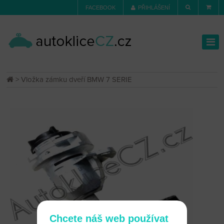
FACEBOOK
PŘIHLÁŠENÍ
> Vložka zámku dveří BMW 7 SERIE
Chcete náš web používat