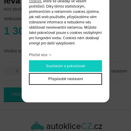
levá
cookies
, které se ukládají ve vašem
prohlížeči. Díky těmto statistickým,
Kód zboží: bmw-zam-06A
preferenčním a reklamním cookies zjistíme,
jak náš web používáte, přizpůsobíme vám
Velkoobchodní cena:
po přihlášení
zobrazené informace a nebudeme vás
1 300 Kč
obtěžovat nerelevantní reklamou. Můžete
také pokračovat pouze s cookies nezbytnými
pro fungování webu. Cookies nám dodávají
energii pro další vylepšování.
Vložka zámku dveří BMW E46 levá
Přečíst více
Souhlasím a pokračovat
ks
skladem
Přizpůsobit nastavení
PŘIDAT DO KOŠÍKU