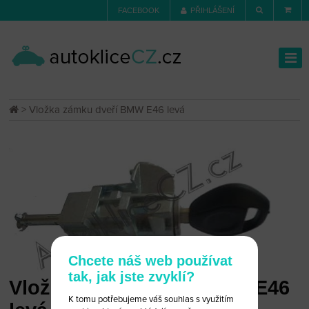
FACEBOOK
PŘIHLÁŠENÍ
> Vložka zámku dveří BMW E46 levá
Chcete náš web používat
tak, jak jste zvyklí?
Vložka zámku dveří BMW E46
K tomu potřebujeme váš souhlas s využitím