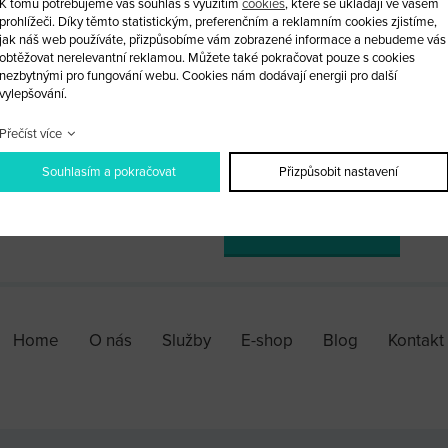
K tomu potřebujeme váš souhlas s využitím
cookies
, které se ukládají ve vašem
Vložka zámku dveří Fiat DUCATO
prohlížeči. Díky těmto statistickým, preferenčním a reklamním cookies zjistíme,
jak náš web používáte, přizpůsobíme vám zobrazené informace a nebudeme vás
obtěžovat nerelevantní reklamou. Můžete také pokračovat pouze s cookies
Citroen JUMPER 2006-2014, Fia
nezbytnými pro fungování webu. Cookies nám dodávají energii pro další
8/2006-2014
vylepšování.
Přečíst více
ks
Souhlasím a pokračovat
Přizpůsobit nastavení
PŘIDAT DO KOŠÍKU
Home
O nás
Služby
E-shop
Blog
Kontakt