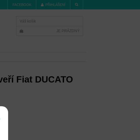
FACEBOOK
PŘIHLÁŠENÍ
Váš košík
JE PRÁZDNÝ
veří Fiat DUCATO
í
e