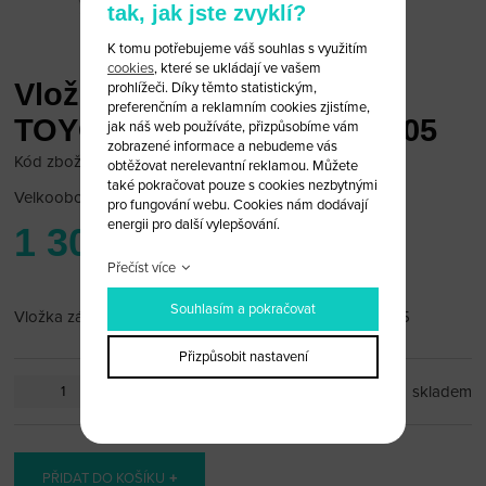
tak, jak jste zvyklí?
K tomu potřebujeme váš souhlas s využitím
cookies
, které se ukládají ve vašem
Vložka zámku dveří pravá
prohlížeči. Díky těmto statistickým,
preferenčním a reklamním cookies zjistíme,
TOYOTA CAMRY před r.2005
jak náš web používáte, přizpůsobíme vám
zobrazené informace a nebudeme vás
Kód zboží: toyo_zam-02B
obtěžovat nerelevantní reklamou. Můžete
také pokračovat pouze s cookies nezbytnými
Velkoobchodní cena:
po přihlášení
pro fungování webu. Cookies nám dodávají
energii pro další vylepšování.
1 300 Kč
Přečíst více
Souhlasím a pokračovat
Vložka zámku dveří pravá TOYOTA CAMRY před r.2005
Přizpůsobit nastavení
ks
skladem
PŘIDAT DO KOŠÍKU