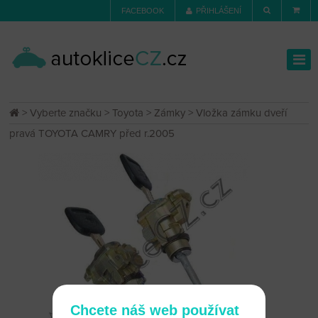
FACEBOOK
PŘIHLÁŠENÍ
>
Vyberte značku
>
Toyota
>
Zámky
> Vložka zámku dveří
pravá TOYOTA CAMRY před r.2005
Chcete náš web používat