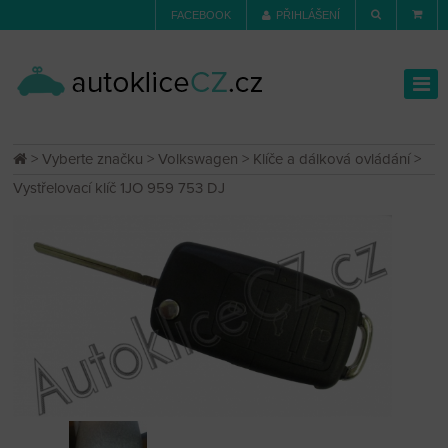
FACEBOOK
PŘIHLÁŠENÍ
>
Vyberte značku
>
Volkswagen
>
Klíče a dálková ovládání
>
Vystřelovací klíč 1JO 959 753 DJ