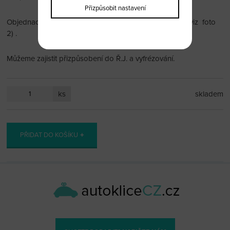
Přizpůsobit nastavení
Objednací číslo najdete na vašem dálkovém ovládání (viz foto
2) .
Můžeme zajistit přizpůsobení do Ř.J. a vyfrézování.
ks
skladem
PŘIDAT DO KOŠÍKU