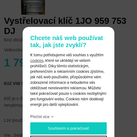
Vystřelovací klíč 1JO 959 753
DJ
Chcete náš web používat
Kód zboží: VW 3/DJ
tak, jak jste zvyklí?
Velkoobchodní cena:
po přihlášení
K tomu potřebujeme váš souhlas s využitím
1 790 Kč
cookies
, které se ukládají ve vašem
prohlížeči. Díky těmto statistickým,
preferenčním a reklamním cookies zjistíme,
jak náš web používáte, přizpůsobíme vám
zobrazené informace a nebudeme vás
Klíč VW Seat Škoda 3 tlačítka 1JO 959 753 DJ
obtěžovat nerelevantní reklamou. Můžete
také pokračovat pouze s cookies nezbytnými
Klíč je s čipem immobiliseru, dálkovým ovládáním a
pro fungování webu. Cookies nám dodávají
energii pro další vylepšování.
nevybroušenou planžetou.
Přečíst více
Lze použít na :
Souhlasím a pokračovat
Vw , Seat a Škoda.