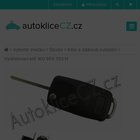
FACEBOOK
PŘIHLÁŠENÍ
>
Vyberte značku
>
Škoda
>
Klíče a dálková ovládání
>
Vystřelovací klíč 1K0 959 753 N