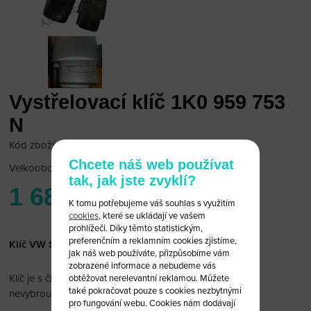
Vystřelovací klíč 1K0 959 753
N
Kód zboží: SKD/KN
Chcete náš web používat
Velkoobchodní cena:
po přihlášení
tak, jak jste zvyklí?
1 680 Kč
K tomu potřebujeme váš souhlas s využitím
cookies
, které se ukládají ve vašem
prohlížeči. Díky těmto statistickým,
preferenčním a reklamním cookies zjistíme,
Klíč VW Seat Škoda 3 tlačítka 1K0 959 753 N
jak náš web používáte, přizpůsobíme vám
zobrazené informace a nebudeme vás
Klíč je s čipem immobiliseru, dálkovým ovládáním a
obtěžovat nerelevantní reklamou. Můžete
také pokračovat pouze s cookies nezbytnými
nevybroušenou planžetou.
pro fungování webu. Cookies nám dodávají