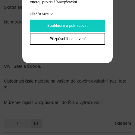
energii pro další vylepšování.
Skádá se ze 2 částí (obr 4)
Přečíst více
Na modely: Fabia 2008-2011
Souhlasím a pokračovat
Octavia 2009-2011
Přizpůsobit nastavení
Roomster 2008-2010
Vw , Seat a Škoda.
Objednací číslo najdete na vašem dálkovém ovládání (viz foto
3) .
Můžeme zajistit přizpůsobení do Ř.J. a vyfrézování.
ks
skladem