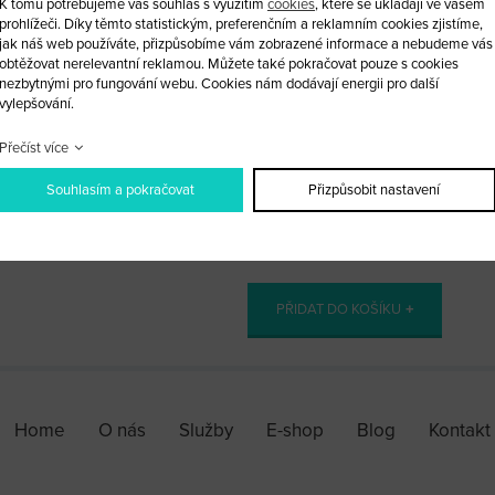
K tomu potřebujeme váš souhlas s využitím
cookies
, které se ukládají ve vašem
Obal vystřelovacího klíče bez dálk
prohlížeči. Díky těmto statistickým, preferenčním a reklamním cookies zjistíme,
jak náš web používáte, přizpůsobíme vám zobrazené informace a nebudeme vás
obtěžovat nerelevantní reklamou. Můžete také pokračovat pouze s cookies
Planžetu vám po dohodě rádi vyfr
nezbytnými pro fungování webu. Cookies nám dodávají energii pro další
vylepšování.
Do obalu můžete dát vnitřek svéh
nový.
Přečíst více
Souhlasím a pokračovat
Přizpůsobit nastavení
ks
PŘIDAT DO KOŠÍKU
Home
O nás
Služby
E-shop
Blog
Kontakt