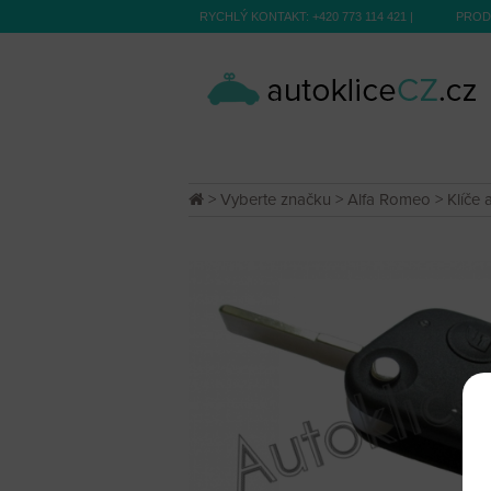
RYCHLÝ KONTAKT:
+420 773 114 421
|
PROD
>
Vyberte značku
>
Alfa Romeo
>
Klíče 