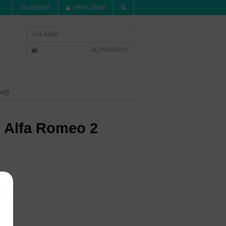
FACEBOOK
PŘIHLÁŠENÍ
Váš košík
JE PRÁZDNÝ
al)
č Alfa Romeo 2
í
e