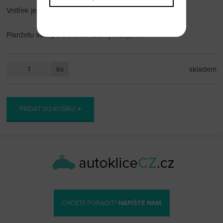
Vnitřek je profilován na 1 baterii (viz obr 3)
Planžetu vám po dohodě rádi vyfrézujeme.
ks
skladem
PŘIDAT DO KOŠÍKU
CHCETE PORADIT?
NAPIŠTE NÁM