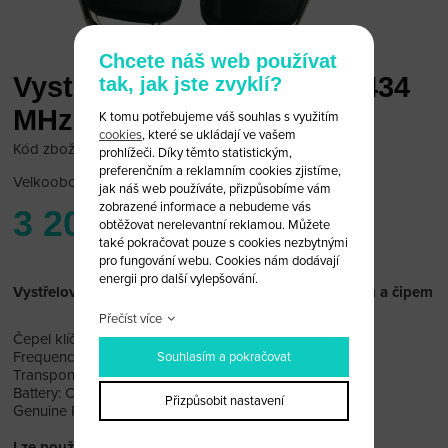
Chcete náš web používat
Vystřelovací klíč Audi A3 434
tak, jak jste zvyklí?
MHz
K tomu potřebujeme váš souhlas s využitím
cookies
, které se ukládají ve vašem
Kód zboží: AUDI RK08
prohlížeči. Díky těmto statistickým,
preferenčním a reklamním cookies zjistíme,
Velkoobchodní cena:
po přihlášení
jak náš web používáte, přizpůsobíme vám
zobrazené informace a nebudeme vás
3 200 Kč
obtěžovat nerelevantní reklamou. Můžete
také pokračovat pouze s cookies nezbytnými
pro fungování webu. Cookies nám dodávají
energii pro další vylepšování.
Vystřelovací klíč 3 tlačítka Audi A3 434 MHz s dálkou a čipem
Přečíst více
Čepel klíče: HU66
Frequence: 434Mhz
Souhlasím a pokračovat
Transponder: ID48
Battery: CR2032
Přizpůsobit nastavení
Genuine Part No: 8V0837220D
Lze použít na Modely: