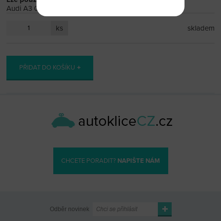
Audi A3 04.2012-04.09.2015
ks
skladem
PŘIDAT DO KOŠÍKU
CHCETE PORADIT?
NAPIŠTE NÁM
Odběr novinek