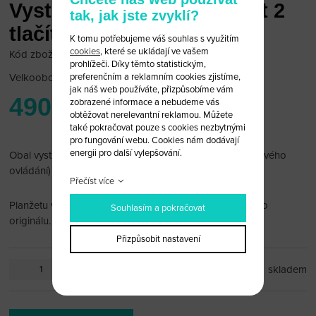
Vystřelovací klíč Chevrolet 2
tak, jak jste zvyklí?
tlačítka (obal)
K tomu potřebujeme váš souhlas s využitím
cookies
, které se ukládají ve vašem
Kód zboží: Chevrolet B25
prohlížeči. Díky těmto statistickým,
Velkoobchodní cena:
po přihlášení
preferenčním a reklamním cookies zjistíme,
jak náš web používáte, přizpůsobíme vám
490 Kč
zobrazené informace a nebudeme vás
obtěžovat nerelevantní reklamou. Můžete
také pokračovat pouze s cookies nezbytnými
pro fungování webu. Cookies nám dodávají
energii pro další vylepšování.
Obal vystřelovacího klíče Chevrolet 2 tlačítka (bez dálkového
ovládání)
Přečíst více
Planžetu vám po dohodě rádi vyfrézujeme podle vašeho
Souhlasím a pokračovat
originálu.
Přizpůsobit nastavení
ks
skladem