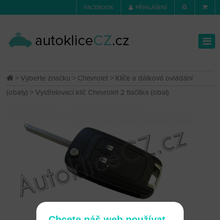
FACEBOOK
PŘIHLÁŠENÍ
>
Vyberte značku
>
Chevrolet
>
Klíče a dálková ovládání
(obaly)
> Vystřelovací klíč Chevrolet 2 tlačítka (obal)
Chcete náš web používat