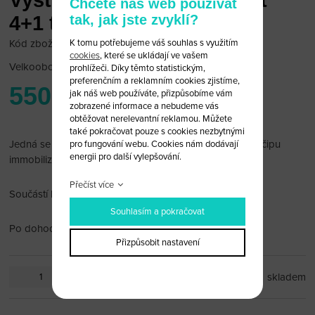
Vystřelovací klíč Chevrolet
Chcete náš web používat
tak, jak jste zvyklí?
4+1 tlačítko
K tomu potřebujeme váš souhlas s využitím
Kód zboží: Chevrolet 19/17
cookies
, které se ukládají ve vašem
Velkoobchodní cena:
po přihlášení
prohlížeči. Díky těmto statistickým,
preferenčním a reklamním cookies zjistíme,
550 Kč
jak náš web používáte, přizpůsobíme vám
zobrazené informace a nebudeme vás
obtěžovat nerelevantní reklamou. Můžete
také pokračovat pouze s cookies nezbytnými
Jedná se pouze o obal klíče bez dálkového ovládání a čipu
pro fungování webu. Cookies nám dodávají
energii pro další vylepšování.
immobilizeru.
Přečíst více
Součástí klíče je planžeta (HU100)
Souhlasím a pokračovat
Po dohodě vám planžetu rádi vyfrézujeme.
Přizpůsobit nastavení
ks
skladem