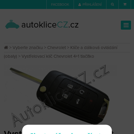
FACEBOOK
PŘIHLÁŠENÍ
>
Vyberte značku
>
Chevrolet
>
Klíče a dálková ovládání
(obaly)
> Vystřelovací klíč Chevrolet 4+1 tlačítko