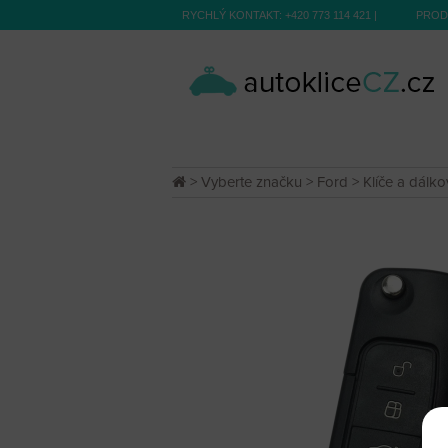
RYCHLÝ KONTAKT:
+420 773 114 421
|
PROD
>
Vyberte značku
>
Ford
>
Klíče a dálk