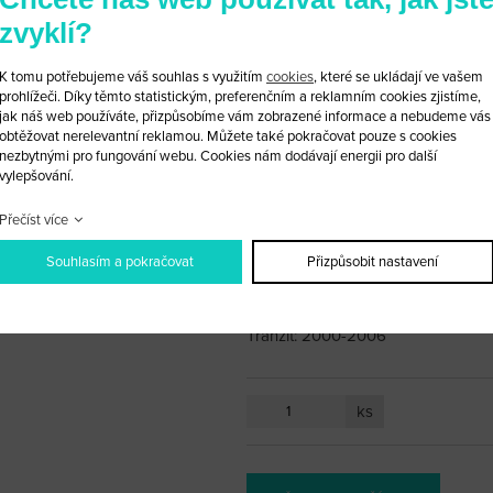
Vystřelovací klíč Ford 3 tlačítka 
zvyklí?
Na Modely:
K tomu potřebujeme váš souhlas s využitím
cookies
, které se ukládají ve vašem
prohlížeči. Díky těmto statistickým, preferenčním a reklamním cookies zjistíme,
jak náš web používáte, přizpůsobíme vám zobrazené informace a nebudeme vás
Connect: 2002
obtěžovat nerelevantní reklamou. Můžete také pokračovat pouze s cookies
nezbytnými pro fungování webu. Cookies nám dodávají energii pro další
Focus: 1998-2004
vylepšování.
Přečíst více
Ka: 2002-2008
Souhlasím a pokračovat
Přizpůsobit nastavení
Mondeo: 2001-2007
Tranzit: 2000-2006
ks