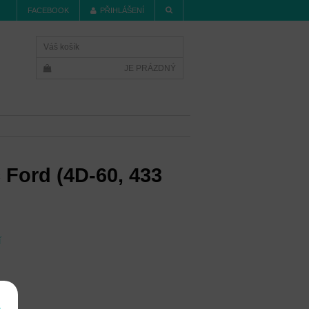
FACEBOOK
PŘIHLÁŠENÍ
Váš košík
JE PRÁZDNÝ
č Ford (4D-60, 433
í
e