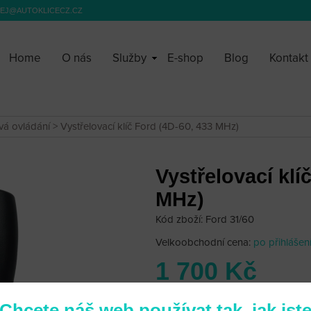
EJ@AUTOKLICECZ.CZ
Home
O nás
Služby
E-shop
Blog
Kontakt
ová ovládání
> Vystřelovací klíč Ford (4D-60, 433 MHz)
Vystřelovací klí
MHz)
Kód zboží: Ford 31/60
Velkoobchodní cena:
po přihlášen
1 700 Kč
Chcete náš web používat tak, jak jst