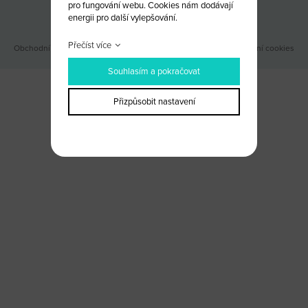
pro fungování webu. Cookies nám dodávají
Odběr novinek
energii pro další vylepšování.
Přečíst více
Obchodní podmínky
|
Webové stránky ©2026 PANKREA
|
Nastavení cookies
Souhlasím a pokračovat
Přizpůsobit nastavení