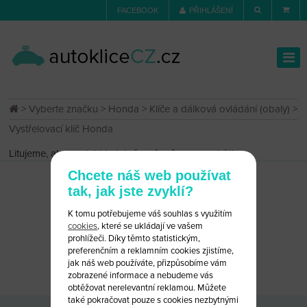
FACEBOOK
PŘIHLÁŠENÍ
>
Vyberte značku
>
Honda
>
Klíče a dálková ovládání (obaly)
>
Vystřelovací klíč Honda
Litujeme, ale produkt byl dočasně vyřazen z nabídky.
Chcete náš web používat
tak, jak jste zvyklí?
K tomu potřebujeme váš souhlas s využitím
cookies
, které se ukládají ve vašem
prohlížeči. Díky těmto statistickým,
preferenčním a reklamním cookies zjistíme,
CHCETE PORADIT?
NAPIŠTE NÁM
jak náš web používáte, přizpůsobíme vám
zobrazené informace a nebudeme vás
obtěžovat nerelevantní reklamou. Můžete
také pokračovat pouze s cookies nezbytnými