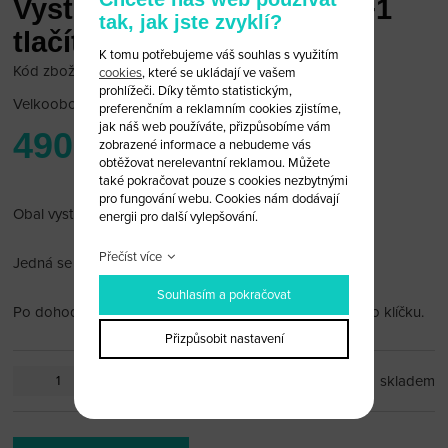
Vystřelovací klíč Mazda 2+1
tak, jak jste zvyklí?
tlačítko (obal)
K tomu potřebujeme váš souhlas s využitím
Kód zboží: Maz V/B25
cookies
, které se ukládají ve vašem
prohlížeči. Díky těmto statistickým,
Velkoobchodní cena:
po přihlášení
preferenčním a reklamním cookies zjistíme,
jak náš web používáte, přizpůsobíme vám
490 Kč
zobrazené informace a nebudeme vás
obtěžovat nerelevantní reklamou. Můžete
také pokračovat pouze s cookies nezbytnými
pro fungování webu. Cookies nám dodávají
Obal vystřelovacího klíče Mazda 2+1 tlačítko.
energii pro další vylepšování.
Přečíst více
Jedná se o obal bez dálkového ovládání a čipu.
Souhlasím a pokračovat
Po dohodě vám planžetu rádi vyfrézujeme podle vašeho klíčku.
Přizpůsobit nastavení
ks
skladem