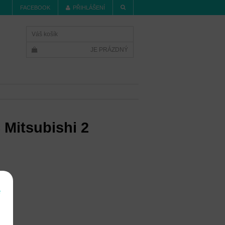
FACEBOOK
PŘIHLÁŠENÍ
Váš košík
JE PRÁZDNÝ
č Mitsubishi 2
í
e