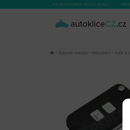
RYCHLÝ KONTAKT:
+420 773 114 421
|
PROD
>
Vyberte značku
>
Mitsubishi
>
Klíče a 