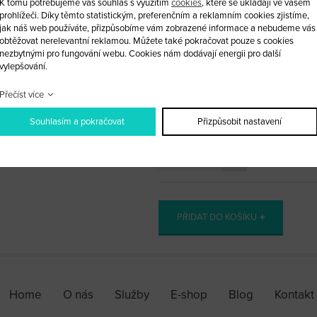
K tomu potřebujeme váš souhlas s využitím
cookies
, které se ukládají ve vašem
Obal vystřelovacího klíče Mitsubish
prohlížeči. Díky těmto statistickým, preferenčním a reklamním cookies zjistíme,
jak náš web používáte, přizpůsobíme vám zobrazené informace a nebudeme vás
obtěžovat nerelevantní reklamou. Můžete také pokračovat pouze s cookies
2 tlačítka
nezbytnými pro fungování webu. Cookies nám dodávají energii pro další
vylepšování.
Do tohoto obalu lze vložit vaše st
Přečíst více
Planžetu si můžete nechat vyfrézov
Souhlasím a pokračovat
Přizpůsobit nastavení
ks
PŘIDAT DO KOŠÍKU
Home
O nás
Služby
E-shop
Blog
Kontakt