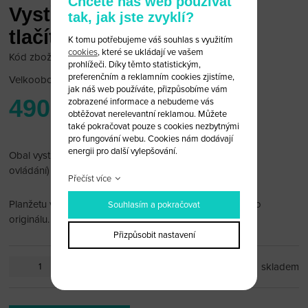
Chcete náš web používat
Vystřelovací klíč Opel 3
tak, jak jste zvyklí?
tlačítka (obal)
K tomu potřebujeme váš souhlas s využitím
cookies
, které se ukládají ve vašem
Kód zboží: Opel B11S
prohlížeči. Díky těmto statistickým,
preferenčním a reklamním cookies zjistíme,
Velkoobchodní cena:
po přihlášení
jak náš web používáte, přizpůsobíme vám
490 Kč
zobrazené informace a nebudeme vás
obtěžovat nerelevantní reklamou. Můžete
také pokračovat pouze s cookies nezbytnými
pro fungování webu. Cookies nám dodávají
energii pro další vylepšování.
Obal vystřelovacího klíče Opel 3 tlačítka (bez dálkového
ovládání)
Přečíst více
Planžetu vám po dohodě rádi vyfrézujeme podle vašeho
Souhlasím a pokračovat
originálu.
Přizpůsobit nastavení
ks
skladem