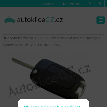
FACEBOOK
PŘIHLÁŠENÍ
>
Vyberte značku
>
Opel
>
Klíče a dálková ovládání (obaly)
>
Vystřelovací klíč Opel 3 tlačítka (obal)