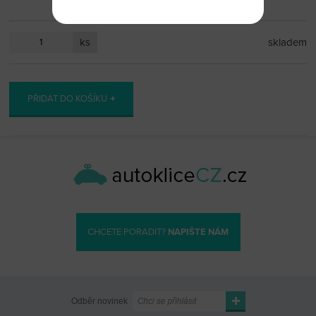
ks
skladem
PŘIDAT DO KOŠÍKU
CHCETE PORADIT?
NAPIŠTE NÁM
Odběr novinek