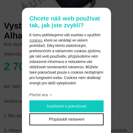
Chcete náš web používat
Vystřelovací klíč Seat
tak, jak jste zvyklí?
Alhambra 7M3 959 753
K tomu potřebujeme váš souhlas s využitím
cookies
, které se ukládají ve vašem
Kód zboží: KD/7M3 959 753
prohlížeči. Díky těmto statistickým,
preferenčním a reklamním cookies zjistíme,
Velkoobchodní cena:
po přihlášení
jak náš web používáte, přizpůsobíme vám
zobrazené informace a nebudeme vás
2 700 Kč
obtěžovat nerelevantní reklamou. Můžete
také pokračovat pouze s cookies nezbytnými
pro fungování webu. Cookies nám dodávají
energii pro další vylepšování.
Klíč 7M3 959 753 je na Seat Alhambra.
Přečíst více
Skládá se ze dvou částí:
Souhlasím a pokračovat
1. Tělo klíče - Uvnitř obalu je dálkové ovládání. 2 tlačítka.
Přizpůsobit nastavení
2. Hlava klíče - Čip immobiliseru (čip44). Nevybroušená planžeta.