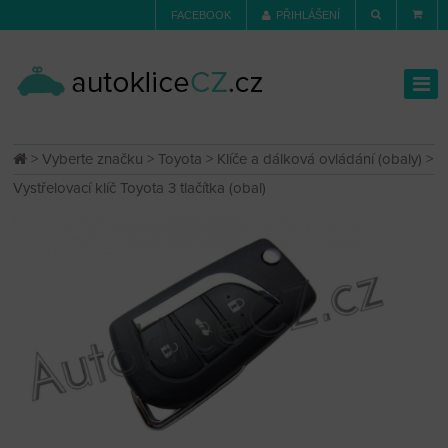
FACEBOOK
PŘIHLÁŠENÍ
>
Vyberte značku
>
Toyota
>
Klíče a dálková ovládání (obaly)
>
Vystřelovací klíč Toyota 3 tlačítka (obal)