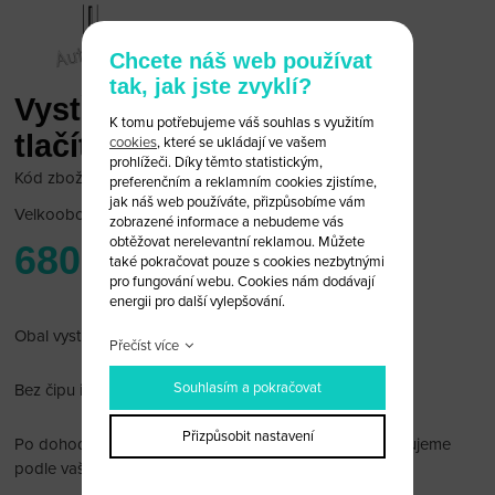
Chcete náš web používat
tak, jak jste zvyklí?
Vystřelovací klíč Toyota 3
K tomu potřebujeme váš souhlas s využitím
tlačítka (obal)
cookies
, které se ukládají ve vašem
prohlížeči. Díky těmto statistickým,
Kód zboží: Toy B/65C
preferenčním a reklamním cookies zjistíme,
jak náš web používáte, přizpůsobíme vám
Velkoobchodní cena:
po přihlášení
zobrazené informace a nebudeme vás
obtěžovat nerelevantní reklamou. Můžete
680 Kč
také pokračovat pouze s cookies nezbytnými
pro fungování webu. Cookies nám dodávají
energii pro další vylepšování.
Obal vystřelovacího klíče Toyota 3 tlačítka.
Přečíst více
Souhlasím a pokračovat
Bez čipu immobiliseru a elektroniky uvnitř.
Přizpůsobit nastavení
Po dohodě vám planžetu (toy48 - viz obr. 2) rádi vyfrézujeme
podle vašeho originálu.