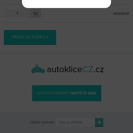
ks
skladem
PŘIDAT DO KOŠÍKU
CHCETE PORADIT?
NAPIŠTE NÁM
Odběr novinek