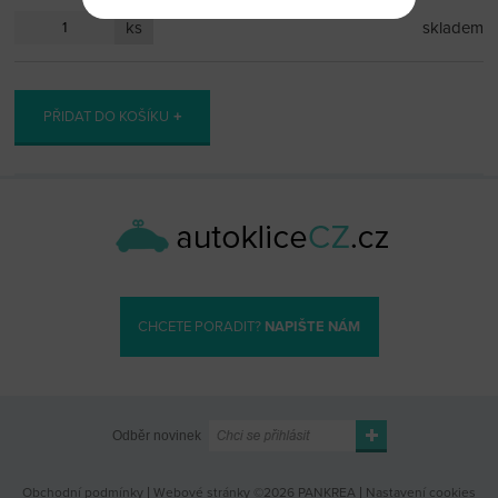
ks
skladem
PŘIDAT DO KOŠÍKU
CHCETE PORADIT?
NAPIŠTE NÁM
Odběr novinek
Obchodní podmínky
|
Webové stránky ©2026 PANKREA
|
Nastavení cookies