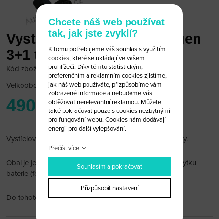
Chcete náš web používat
tak, jak jste zvyklí?
Vystřelovací klíč Volkswagen
K tomu potřebujeme váš souhlas s využitím
3+1 tlačítko (nový)
cookies
, které se ukládají ve vašem
prohlížeči. Díky těmto statistickým,
Kód zboží: VW 4N/V
preferenčním a reklamním cookies zjistíme,
jak náš web používáte, přizpůsobíme vám
Velkoobchodní cena:
po přihlášení
zobrazené informace a nebudeme vás
490 Kč
obtěžovat nerelevantní reklamou. Můžete
také pokračovat pouze s cookies nezbytnými
pro fungování webu. Cookies nám dodávají
energii pro další vylepšování.
Vystřelovací klíč Volkswagen 3+1 tlačítko na nové modely.
Přečíst více
Obal je jednodílný, pouze na zadní straně lze sejmout krytku
Souhlasím a pokračovat
baterie (foto 2).
Přizpůsobit nastavení
Do tohoto obalu lze vložit originální dálkové ovládání.