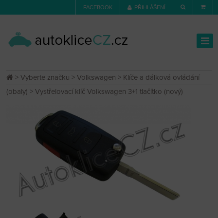
FACEBOOK
PŘIHLÁŠENÍ
>
Vyberte značku
>
Volkswagen
>
Klíče a dálková ovládání
(obaly)
> Vystřelovací klíč Volkswagen 3+1 tlačítko (nový)