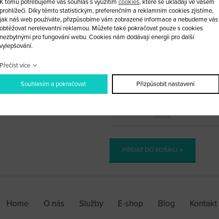
K tomu potřebujeme váš souhlas s využitím
cookies
, které se ukládají ve vašem
Vystřelovací klíč Volkswagen 3 tla
prohlížeči. Díky těmto statistickým, preferenčním a reklamním cookies zjistíme,
jak náš web používáte, přizpůsobíme vám zobrazené informace a nebudeme vás
obtěžovat nerelevantní reklamou. Můžete také pokračovat pouze s cookies
Do tohoto obalu lze vložit originál
nezbytnými pro fungování webu. Cookies nám dodávají energii pro další
vylepšování.
Obal je jednodílný, pouze na zadní 
Přečíst více
Pro kompletaci tohoto obalu zde ne
Souhlasím a pokračovat
Přizpůsobit nastavení
ks
PŘIDAT DO KOŠÍKU
Home
O nás
Služby
E-shop
Blog
Kontakt