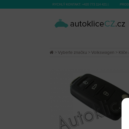
RYCHLÝ KONTAKT:
+420 773 114 421
|
PROD
>
Vyberte značku
>
Volkswagen
>
Klíče