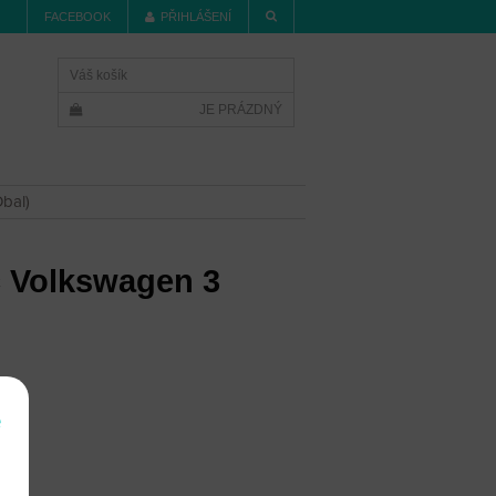
FACEBOOK
PŘIHLÁŠENÍ
Váš košík
JE PRÁZDNÝ
Obal)
íč Volkswagen 3
í
e