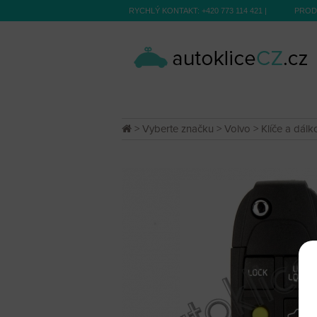
RYCHLÝ KONTAKT:
+420 773 114 421
|
PROD
>
Vyberte značku
>
Volvo
>
Klíče a dálk