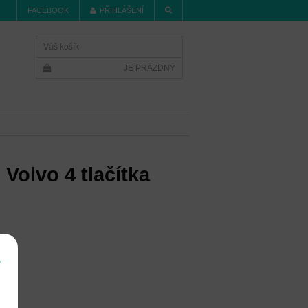
FACEBOOK
PŘIHLÁŠENÍ
Váš košík
JE PRÁZDNÝ
 Volvo 4 tlačítka
í
e