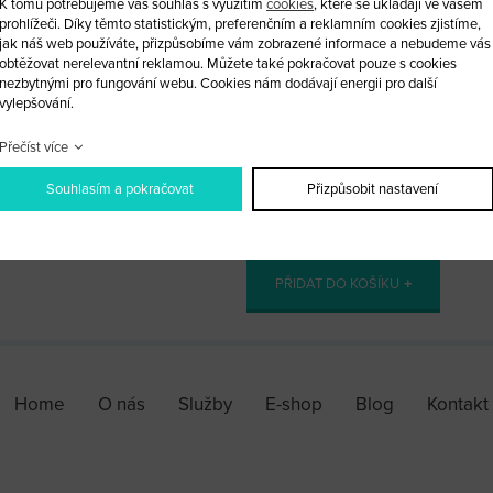
K tomu potřebujeme váš souhlas s využitím
cookies
, které se ukládají ve vašem
Obal vystřelovacího klíče Volvo 4 tl
prohlížeči. Díky těmto statistickým, preferenčním a reklamním cookies zjistíme,
jak náš web používáte, přizpůsobíme vám zobrazené informace a nebudeme vás
obtěžovat nerelevantní reklamou. Můžete také pokračovat pouze s cookies
Klíč je bez dálkového ovládání a č
nezbytnými pro fungování webu. Cookies nám dodávají energii pro další
vylepšování.
Po dohodě si u nás klíček můžete 
Přečíst více
Souhlasím a pokračovat
Přizpůsobit nastavení
ks
PŘIDAT DO KOŠÍKU
Home
O nás
Služby
E-shop
Blog
Kontakt