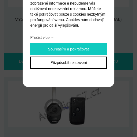
zobrazené informace a nebudeme vás
obtěžovat nerelevantní reklamou. Můžete
také pokračovat pouze s cookies nezbytnými
VYSTŘELOVACÍ KLÍČ SUBARU 3+1 TLAČÍTKO (OBAL)
pro fungování webu. Cookies nám dodávají
energii pro další vylepšování.
KÓD: SUB 4TV/20
Přečíst více
MALOOBCHODNÍ CENA: 490 KČ
VELKOOBCHODNÍ CENA:
PO PŘIHLÁŠENÍ
Souhlasím a pokračovat
DETAIL PRODUKTU
PŘIDAT DO KOŠÍKU
Přizpůsobit nastavení