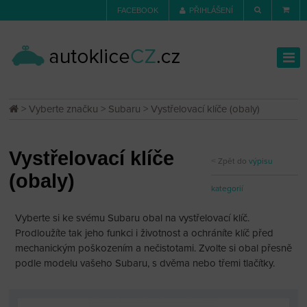
FACEBOOK
PŘIHLÁŠENÍ
>
Vyberte značku
>
Subaru
> Vystřelovací klíče (obaly)
Vystřelovací klíče
Zpět do
výpisu
(obaly)
kategorií
Vyberte si ke svému Subaru obal na vystřelovací klíč.
Prodloužíte tak jeho funkci i životnost a ochráníte klíč před
mechanickým poškozením a nečistotami. Zvolte si obal přesně
podle modelu vašeho Subaru, s dvěma nebo třemi tlačítky.