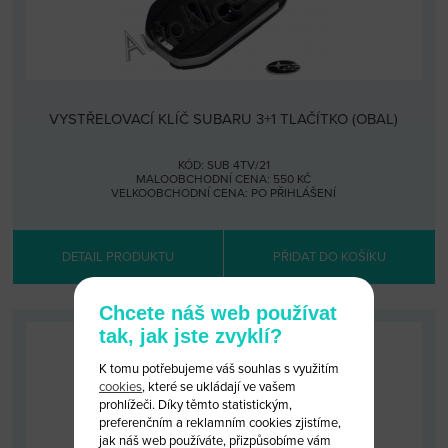
VYSTŘELOVACÍ KLÍČ SUBARU 3+1 TLAČÍTKO (OBAL)
KÓD: SUB 4TV/21
MALOOBCHODNÍ CENA: 550 KČ
VELKOOBCHODNÍ CENA:
PO PŘIHLÁŠENÍ
DETAIL PRODUKTU
PŘIDAT DO KOŠÍKU
Chcete náš web používat
tak, jak jste zvyklí?
K tomu potřebujeme váš souhlas s využitím
cookies
, které se ukládají ve vašem
prohlížeči. Díky těmto statistickým,
preferenčním a reklamním cookies zjistíme,
jak náš web používáte, přizpůsobíme vám