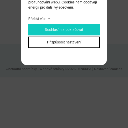
pro fungování webu. Cookies nám dodávají
energii pro další vylepšování.
Přečíst více
CHCETE PORADIT?
NAPIŠTE NÁM
Souhlasím a pokračovat
Přizpůsobit nastavení
Odběr novinek
Obchodní podmínky
|
Webové stránky ©2026 PANKREA
|
Nastavení cookies