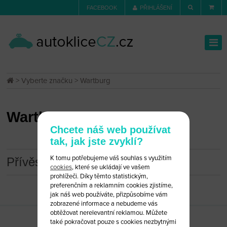
FACEBOOK
PŘIHLÁŠENÍ
>
Vyberte značku
> Wartburg
Wartburg
Chcete náš web používat
tak, jak jste zvyklí?
K tomu potřebujeme váš souhlas s využitím
Přívěsky
cookies
, které se ukládají ve vašem
prohlížeči. Díky těmto statistickým,
preferenčním a reklamním cookies zjistíme,
jak náš web používáte, přizpůsobíme vám
zobrazené informace a nebudeme vás
obtěžovat nerelevantní reklamou. Můžete
také pokračovat pouze s cookies nezbytnými