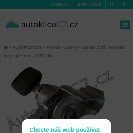
FACEBOOK
PŘIHLÁŠENÍ
>
Vyberte značku
>
Honda
>
Zámky
> Zámek dveří levý (bez
kabelu) Honda CIVIC 08<
Chcete náš web používat