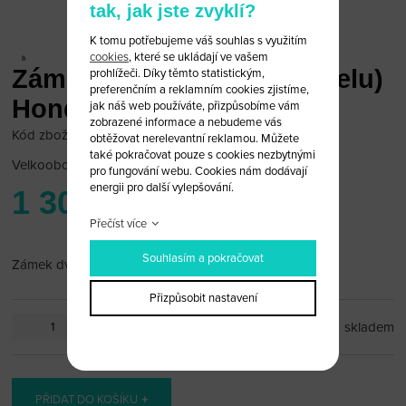
tak, jak jste zvyklí?
K tomu potřebujeme váš souhlas s využitím
cookies
, které se ukládají ve vašem
Zámek dveří levý (bez kabelu)
prohlížeči. Díky těmto statistickým,
preferenčním a reklamním cookies zjistíme,
Honda CIVIC 08<
jak náš web používáte, přizpůsobíme vám
zobrazené informace a nebudeme vás
Kód zboží: honda_zam_L09B
obtěžovat nerelevantní reklamou. Můžete
také pokračovat pouze s cookies nezbytnými
Velkoobchodní cena:
po přihlášení
pro fungování webu. Cookies nám dodávají
energii pro další vylepšování.
1 300 Kč
Přečíst více
Souhlasím a pokračovat
Zámek dveří levý (bez kabelu) Honda CIVIC 08<
Přizpůsobit nastavení
ks
skladem
PŘIDAT DO KOŠÍKU