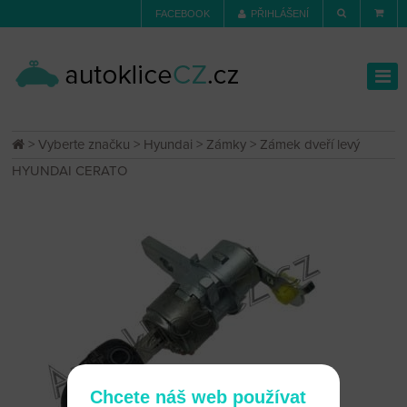
FACEBOOK
PŘIHLÁŠENÍ
>
Vyberte značku
>
Hyundai
>
Zámky
> Zámek dveří levý
HYUNDAI CERATO
Chcete náš web používat