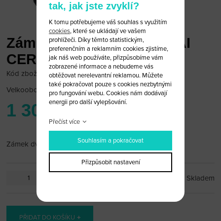
tak, jak jste zvyklí?
K tomu potřebujeme váš souhlas s využitím
cookies
, které se ukládají ve vašem
Zámek dveří levý HYUNDAI
prohlížeči. Díky těmto statistickým,
preferenčním a reklamním cookies zjistíme,
CERATO
jak náš web používáte, přizpůsobíme vám
zobrazené informace a nebudeme vás
Kód zboží: hyundai_zam_01
obtěžovat nerelevantní reklamou. Můžete
také pokračovat pouze s cookies nezbytnými
Velkoobchodní cena:
po přihlášení
pro fungování webu. Cookies nám dodávají
energii pro další vylepšování.
1 300 Kč
Přečíst více
Souhlasím a pokračovat
Zámek dveří levý HYUNDAI CERATO
Přizpůsobit nastavení
ks
Skladem
PŘIDAT DO KOŠÍKU